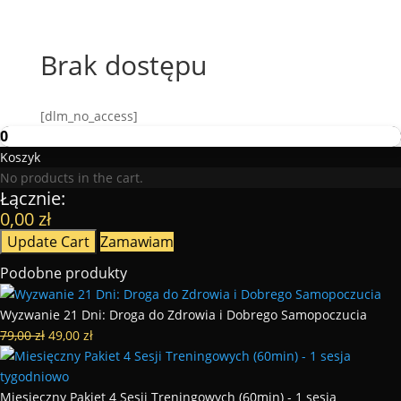
Brak dostępu
[dlm_no_access]
0
Koszyk
No products in the cart.
Łącznie:
0,00
zł
Update Cart
Zamawiam
Podobne produkty
Wyzwanie 21 Dni: Droga do Zdrowia i Dobrego Samopoczucia
Original
Current
79,00
zł
49,00
zł
price
price
was:
is:
79,00 zł.
49,00 zł.
Miesięczny Pakiet 4 Sesji Treningowych (60min) - 1 sesja