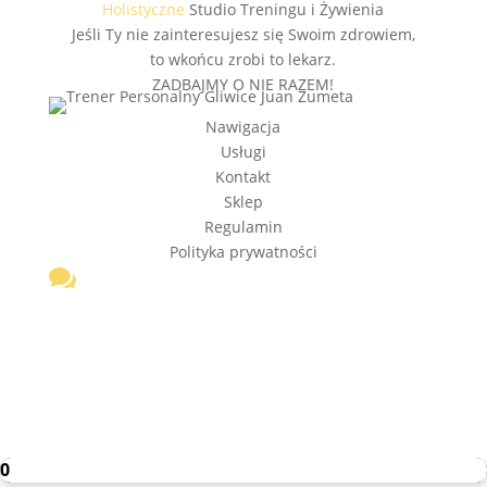
Holistyczne
Studio Treningu i Żywienia
Jeśli Ty nie zainteresujesz się Swoim zdrowiem,
to wkońcu zrobi to lekarz.
ZADBAJMY O NIE RAZEM!
Nawigacja
Usługi
Kontakt
Sklep
Regulamin
Polityka prywatności

kontakt@calisthenicscoach.pl
+48 605 535 224
Calisthenics Coach
Calisthenics Coach
0