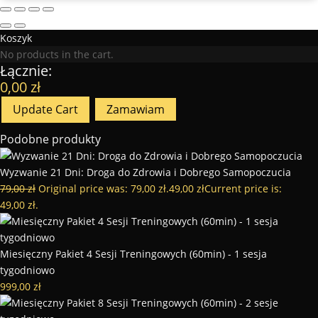
Koszyk
No products in the cart.
Łącznie:
0,00
zł
Update Cart
Zamawiam
Podobne produkty
Wyzwanie 21 Dni: Droga do Zdrowia i Dobrego Samopoczucia
79,00
zł
Original price was: 79,00 zł.
49,00
zł
Current price is:
49,00 zł.
Miesięczny Pakiet 4 Sesji Treningowych (60min) - 1 sesja
tygodniowo
999,00
zł