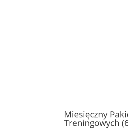
Strona Główna
O Nas
Usługi
Kontakt
Sklep
Sklep
Miesięczny Pakie
Treningowych (6