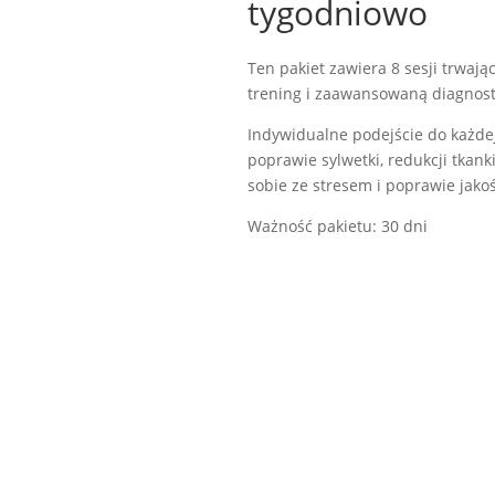
tygodniowo
1760,00
zł
Ten pakiet zawiera 8 sesji trwają
trening i zaawansowaną diagnosty
Indywidualne podejście do każde
poprawie sylwetki, redukcji tkan
sobie ze stresem i poprawie jakoś
Ważność pakietu: 30 dni
Add to cart