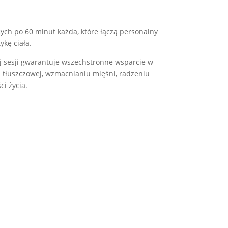
cych po 60 minut każda, które łączą personalny
kę ciała.
j sesji gwarantuje wszechstronne wsparcie w
ki tłuszczowej, wzmacnianiu mięśni, radzeniu
ci życia.