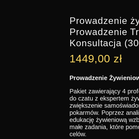
Prowadzenie ż
Prowadzenie T
Konsultacja (30
1449,00
zł
Prowadzenie Żywienio
Pakiet zawierający 4 pro
do czatu z ekspertem ży
zwiększenie samoświado
pokarmów. Poprzez analiz
edukację żywieniową wzb
małe zadania, które pom
celów.