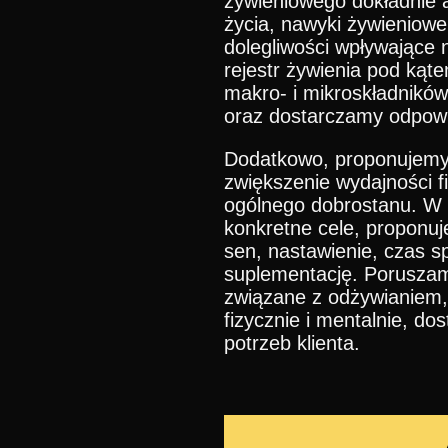
żywieniowego dokładnie 
życia, nawyki żywieniowe
dolegliwości wpływające
rejestr żywienia pod kąte
makro- i mikroskładników 
oraz dostarczamy odpowie
Dodatkowo, proponujemy 
zwiększenie wydajności f
ogólnego dobrostanu. W t
konkretne cele, proponuj
sen, nastawienie, czas s
suplementację. Porusza
związane z odżywianiem,
fizycznie i mentalnie, d
potrzeb klienta.